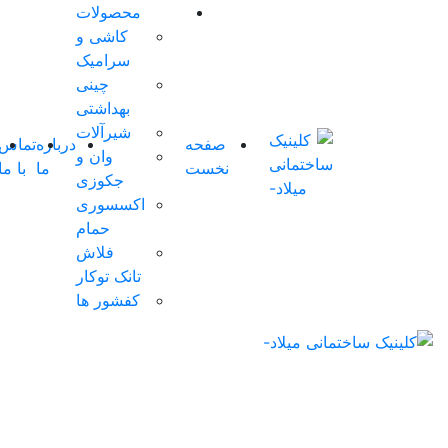
محصولات
کاشی و
سرامیک
چینی
بهداشتی
شیرآلات
صفحه
درباره
تماس
شوروم
وان و
نخست
ما
با ما
مجازی
جکوزی
اکسسوری
حمام
فلاش
تانک توکار
کفشور ها