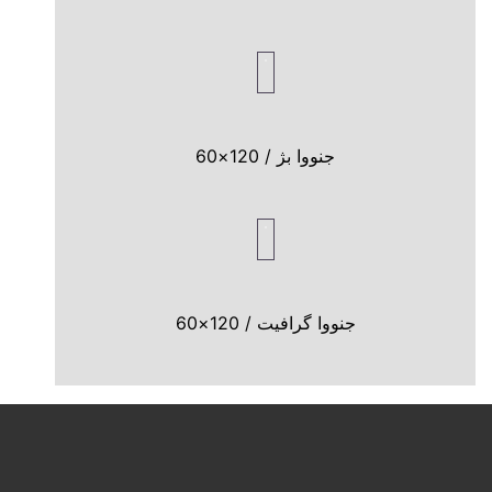
جنووا بژ / 120×60
جنووا گرافیت / 120×60