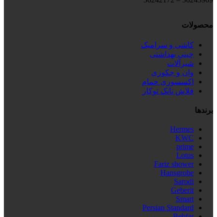
محصولات
کاشی و سرامیک
چینی بهداشتی
شیرآلات
وان و جکوزی
اکسسوری حمام
فلاش تانک توکار
برندها
Hermes
KWC
prime
Lotus
Fariz shower
Hansgrobe
Sarodi
Geberit
Smart
Persian Standard
Behfar