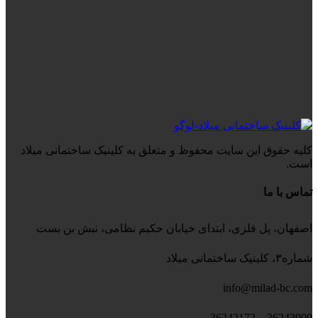
کلیه حقوق این سایت محفوظ و متعلق به کلینیک ساختمانی میلاد
است.
تماس با ما
اصفهان، پل فلزی، ابتدای خیابان حکیم نظامی، نبش بن بست
شماره۳، کلینیک ساختمانی میلاد
info@milad-bc.com
36243909 – 36242172