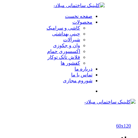
صفحه نخست
محصولات
کاشی و سرامیک
چینی بهداشتی
شیرآلات
وان و جکوزی
اکسسوری حمام
فلاش تانک توکار
کفشور ها
درباره ما
تماس با ما
شوروم مجازی
60x120