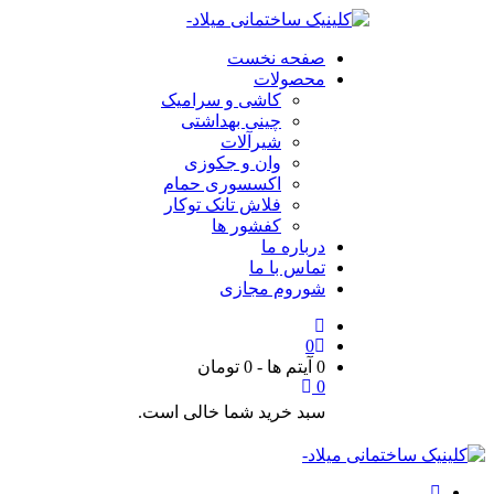
صفحه نخست
محصولات
کاشی و سرامیک
چینی بهداشتی
شیرآلات
وان و جکوزی
اکسسوری حمام
فلاش تانک توکار
کفشور ها
درباره ما
تماس با ما
شوروم مجازی
0
0 آیتم ها
-
0
تومان
0
سبد خرید شما خالی است.