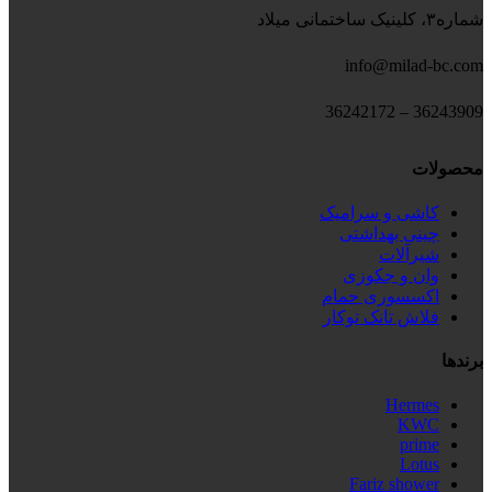
شماره۳، کلینیک ساختمانی میلاد
info@milad-bc.com
36243909 – 36242172
محصولات
کاشی و سرامیک
چینی بهداشتی
شیرآلات
وان و جکوزی
اکسسوری حمام
فلاش تانک توکار
برندها
Hermes
KWC
prime
Lotus
Fariz shower