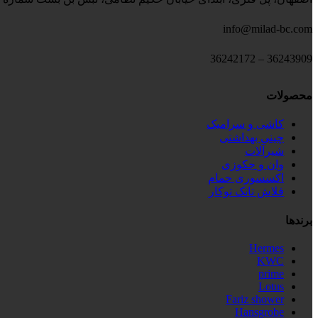
info@milad-bc.com
36243909 – 36242172
محصولات
کاشی و سرامیک
چینی بهداشتی
شیرآلات
وان و جکوزی
اکسسوری حمام
فلاش تانک توکار
برندها
Hermes
KWC
prime
Lotus
Fariz shower
Hansgrobe