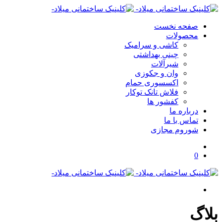
صفحه نخست
محصولات
کاشی و سرامیک
چینی بهداشتی
شیرآلات
وان و جکوزی
اکسسوری حمام
فلاش تانک توکار
کفشور ها
درباره ما
تماس با ما
شوروم مجازی
0
بلاگ