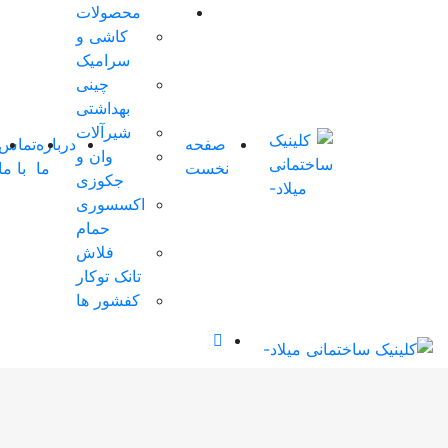
محصولات
کاشی و
0 آیتم
سرامیک
ها
-
چینی
0
تومان
بهداشتی
0
شیرآلات
صفحه
درباره
تماس
شوروم
وان و
سبد
نخست
ما
با ما
مجازی
0
جکوزی
خرید
اکسسوری
شما
حمام
خالی
فلاش
است.
تانک توکار
کفشور ها