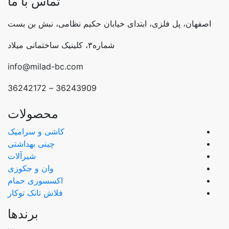
تماس با ما
ابتدای خیابان حکیم نظامی، نبش بن بست
شماره۳، کلینیک ساختمانی میلاد
info@milad-bc.com
36243909 – 36242172
محصولات
کاشی و سرامیک
چینی بهداشتی
شیرآلات
وان و جکوزی
اکسسوری حمام
فلاش تانک توکار
برندها