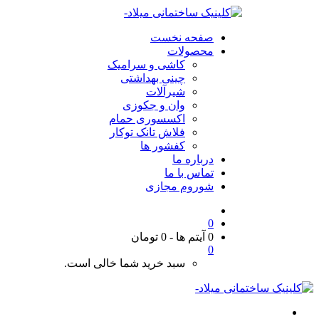
صفحه نخست
محصولات
کاشی و سرامیک
چینی بهداشتی
شیرآلات
وان و جکوزی
اکسسوری حمام
فلاش تانک توکار
کفشور ها
درباره ما
تماس با ما
شوروم مجازی
0
0 آیتم ها
-
0
تومان
0
سبد خرید شما خالی است.