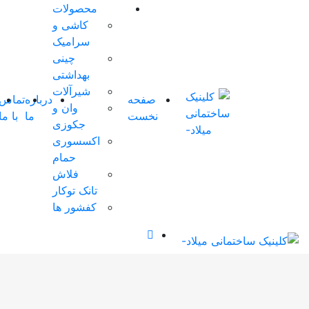
محصولات
کاشی و
0 آیتم
سرامیک
ها
-
چینی
0
تومان
بهداشتی
0
شیرآلات
صفحه
درباره
تماس
شوروم
وان و
سبد
نخست
ما
با ما
مجازی
0
جکوزی
خرید
اکسسوری
شما
حمام
خالی
فلاش
است.
تانک توکار
کفشور ها