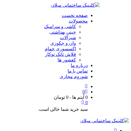
صفحه نخست
محصولات
کاشی و سرامیک
چینی بهداشتی
شیرآلات
وان و جکوزی
اکسسوری حمام
فلاش تانک توکار
کفشور ها
درباره ما
تماس با ما
شوروم مجازی
0
0 آیتم ها
-
0
تومان
0
سبد خرید شما خالی است.