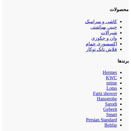
محصولات
کاشی و سرامیک
چینی بهداشتی
شیرآلات
وان و جکوزی
اکسسوری حمام
فلاش تانک توکار
برندها
Hermes
KWC
prime
Lotus
Fariz shower
Hansgrobe
Sarodi
Geberit
Smart
Persian Standard
Behfar