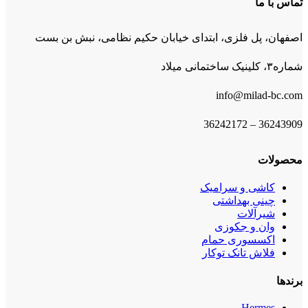
تماس با ما
اصفهان، پل فلزی، ابتدای خیابان حکیم نظامی، نبش بن بست
شماره۳، کلینیک ساختمانی میلاد
info@milad-bc.com
36243909 – 36242172
محصولات
کاشی و سرامیک
چینی بهداشتی
شیرآلات
وان و جکوزی
اکسسوری حمام
فلاش تانک توکار
برندها
Hermes