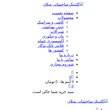
صفحه نخست
محصولات
کاشی و سرامیک
چینی بهداشتی
شیرآلات
وان و جکوزی
اکسسوری حمام
فلاش تانک توکار
کفشور ها
درباره ما
تماس با ما
شوروم مجازی
0
0 آیتم ها
-
0
تومان
0
سبد خرید شما خالی است.