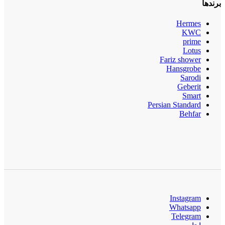
برندها
Hermes
KWC
prime
Lotus
Fariz shower
Hansgrobe
Sarodi
Geberit
Smart
Persian Standard
Behfar
Instagram
Whatsapp
Telegram