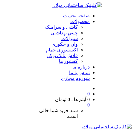
صفحه نخست
محصولات
کاشی و سرامیک
چینی بهداشتی
شیرآلات
وان و جکوزی
اکسسوری حمام
فلاش تانک توکار
کفشور ها
درباره ما
تماس با ما
شوروم مجازی
0
0 آیتم ها
-
0
تومان
0
سبد خرید شما خالی
است.