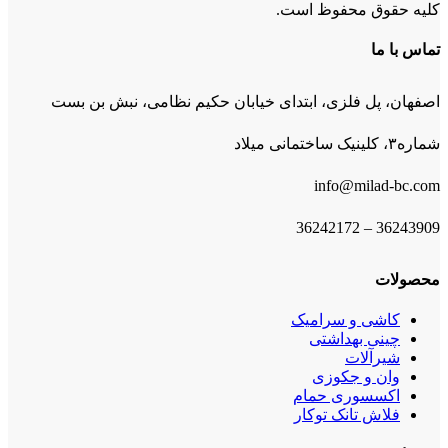
کلیه حقوق محفوظ است.
تماس با ما
اصفهان، پل فلزی، ابتدای خیابان حکیم نظامی، نبش بن بست
شماره۳، کلینیک ساختمانی میلاد
info@milad-bc.com
36243909 – 36242172
محصولات
کاشی و سرامیک
چینی بهداشتی
شیرآلات
وان و جکوزی
اکسسوری حمام
فلاش تانک توکار