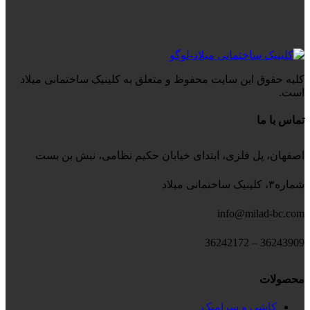
کلیه حقوق این سایت محفوظ و متعلق به کلینیک ساختمانی میلاد
است.
تماس با ما
اصفهان، پل فلزی، ابتدای خیابان حکیم نظامی، نبش بن بست
شماره۳، کلینیک ساختمانی میلاد
info@milad-bc.com
36243909 – 36242172
محصولات
کاشی و سرامیک