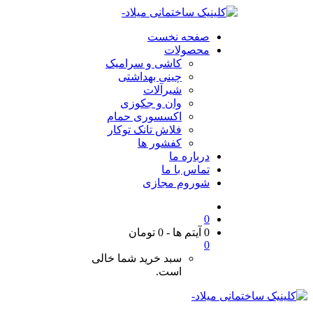
صفحه نخست
محصولات
کاشی و سرامیک
چینی بهداشتی
شیرآلات
وان و جکوزی
اکسسوری حمام
فلاش تانک توکار
کفشور ها
درباره ما
تماس با ما
شوروم مجازی
0
0 آیتم ها
-
0
تومان
0
سبد خرید شما خالی
است.