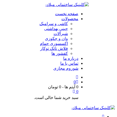
صفحه نخست
محصولات
کاشی و سرامیک
چینی بهداشتی
شیرآلات
وان و جکوزی
اکسسوری حمام
فلاش تانک توکار
کفشور ها
درباره ما
تماس با ما
شوروم مجازی
0
0 آیتم ها
-
0
تومان
0
سبد خرید شما خالی است.