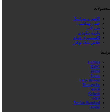
محصولات
کاشی و سرامیک
چینی بهداشتی
شیرآلات
وان و جکوزی
اکسسوری حمام
فلاش تانک توکار
برندها
Hermes
KWC
prime
Lotus
Fariz shower
Hansgrobe
Sarodi
Geberit
Smart
Persian Standard
Behfar