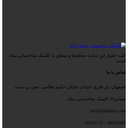
کلیه حقوق این سایت محفوظ و متعلق به کلینیک ساختمانی میلاد
است.
تماس با ما
اصفهان، پل فلزی، ابتدای خیابان حکیم نظامی، نبش بن بست
شماره۳، کلینیک ساختمانی میلاد
info@milad-bc.com
36243909 – 36242172