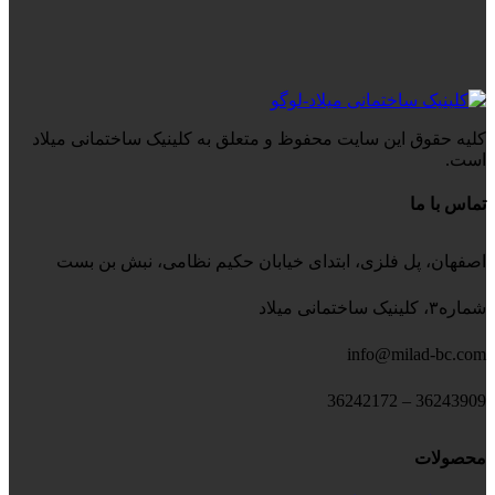
کلیه حقوق این سایت محفوظ و متعلق به کلینیک ساختمانی میلاد
است.
تماس با ما
اصفهان، پل فلزی، ابتدای خیابان حکیم نظامی، نبش بن بست
شماره۳، کلینیک ساختمانی میلاد
info@milad-bc.com
36243909 – 36242172
محصولات