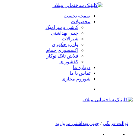
صفحه نخست
محصولات
کاشی و سرامیک
چینی بهداشتی
شیرآلات
وان و جکوزی
اکسسوری حمام
فلاش تانک توکار
کفشور ها
درباره ما
تماس با ما
شوروم مجازی
توالت فرنگی
/
چینی بهداشتی مروارید