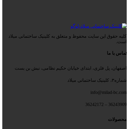
کلیه حقوق این سایت محفوظ و متعلق به کلینیک ساختمانی میلاد
است.
تماس با ما
اصفهان، پل فلزی، ابتدای خیابان حکیم نظامی، نبش بن بست
شماره۳، کلینیک ساختمانی میلاد
info@milad-bc.com
36243909 – 36242172
محصولات