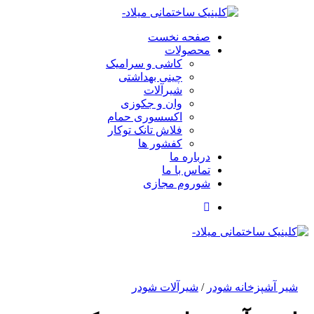
صفحه نخست
محصولات
کاشی و سرامیک
چینی بهداشتی
شیرآلات
وان و جکوزی
اکسسوری حمام
فلاش تانک توکار
کفشور ها
درباره ما
تماس با ما
شوروم مجازی
شیر آشپزخانه شودر
/
شیرآلات شودر