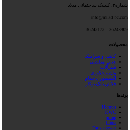
شماره۳، کلینیک ساختمانی میلاد
info@milad-bc.com
36243909 – 36242172
محصولات
کاشی و سرامیک
چینی بهداشتی
شیرآلات
وان و جکوزی
اکسسوری حمام
فلاش تانک توکار
برندها
Hermes
KWC
prime
Lotus
Fariz shower