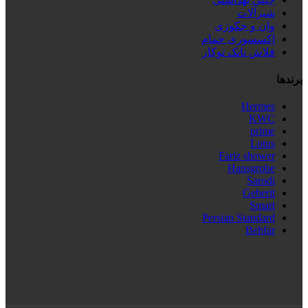
شیرآلات
وان و جکوزی
اکسسوری حمام
فلاش تانک توکار
برندها
Hermes
KWC
prime
Lotus
Fariz shower
Hansgrobe
Sarodi
Geberit
Smart
Persian Standard
Behfar