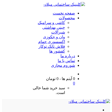
صفحه نخست
محصولات
کاشی و سرامیک
چینی بهداشتی
شیرآلات
وان و جکوزی
اکسسوری حمام
فلاش تانک توکار
کفشور ها
درباره ما
تماس با ما
شوروم مجازی
0 آیتم ها
-
0
تومان
0
سبد خرید شما خالی
است.