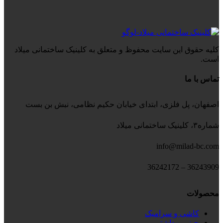
کلیه حقوق این سایت محفوظ و متعلق به کلینیک ساختمانی میلاد
است.
تماس با ما
اصفهان، پل فلزی، ابتدای خیابان حکیم نظامی، نبش بن بست
شماره۳، کلینیک ساختمانی میلاد
info@milad-bc.com
36243909 – 36242172
محصولات
کاشی و سرامیک
چینی بهداشتی