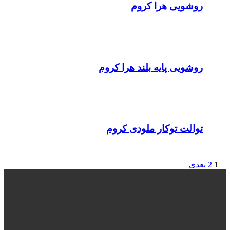
روشویی هرا کروم
روشویی پایه بلند هرا کروم
توالت توکار ملودی کروم
1
2
بعدی