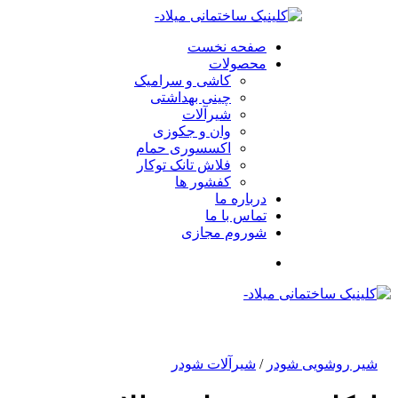
صفحه نخست
محصولات
کاشی و سرامیک
چینی بهداشتی
شیرآلات
وان و جکوزی
اکسسوری حمام
فلاش تانک توکار
کفشور ها
درباره ما
تماس با ما
شوروم مجازی
شیر روشویی شودر
/
شیرآلات شودر