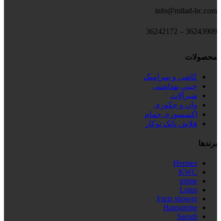
info@milad-bc.com
36243909 – 36242172
محصولات
کاشی و سرامیک
چینی بهداشتی
شیرآلات
وان و جکوزی
اکسسوری حمام
فلاش تانک توکار
برندها
Hermes
KWC
prime
Lotus
Fariz shower
Hansgrobe
Sarodi