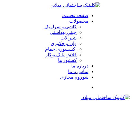
صفحه نخست
محصولات
کاشی و سرامیک
چینی بهداشتی
شیرآلات
وان و جکوزی
اکسسوری حمام
فلاش تانک توکار
کفشور ها
درباره ما
تماس با ما
شوروم مجازی