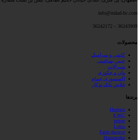
info@milad-bc.com
36243909 – 36242172
محصولات
کاشی و سرامیک
چینی بهداشتی
شیرآلات
وان و جکوزی
اکسسوری حمام
فلاش تانک توکار
برندها
Hermes
KWC
prime
Lotus
Fariz shower
Hansgrobe