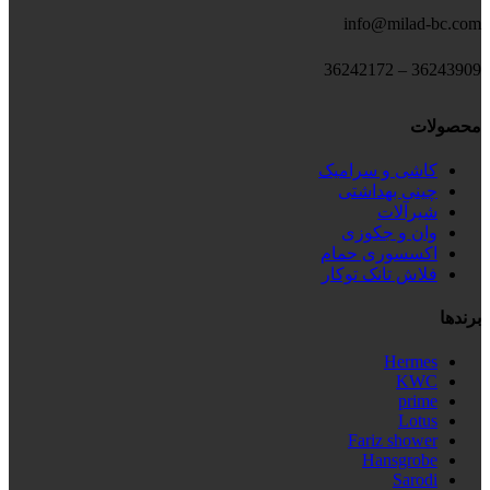
info@milad-bc.com
36243909 – 36242172
محصولات
کاشی و سرامیک
چینی بهداشتی
شیرآلات
وان و جکوزی
اکسسوری حمام
فلاش تانک توکار
برندها
Hermes
KWC
prime
Lotus
Fariz shower
Hansgrobe
Sarodi