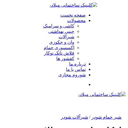
صفحه نخست
محصولات
کاشی و سرامیک
چینی بهداشتی
شیرآلات
وان و جکوزی
اکسسوری حمام
فلاش تانک توکار
کفشور ها
درباره ما
تماس با ما
شوروم مجازی
شیر حمام شودر
/
شیرآلات شودر