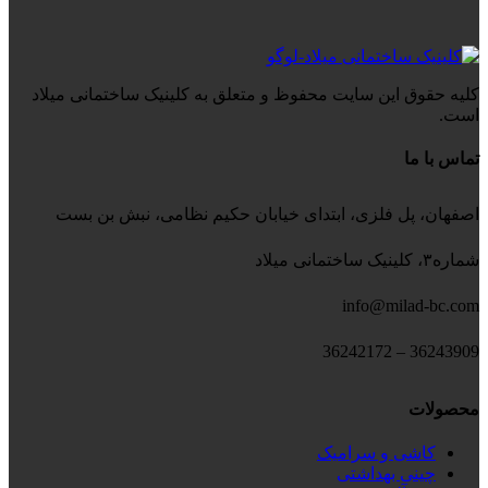
کلیه حقوق این سایت محفوظ و متعلق به کلینیک ساختمانی میلاد
است.
تماس با ما
اصفهان، پل فلزی، ابتدای خیابان حکیم نظامی، نبش بن بست
شماره۳، کلینیک ساختمانی میلاد
info@milad-bc.com
36243909 – 36242172
محصولات
کاشی و سرامیک
چینی بهداشتی