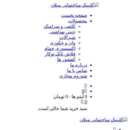
صفحه نخست
محصولات
کاشی و سرامیک
چینی بهداشتی
شیرآلات
وان و جکوزی
اکسسوری حمام
فلاش تانک توکار
کفشور ها
درباره ما
تماس با ما
شوروم مجازی
0
0 آیتم ها
-
0
تومان
0
سبد خرید شما خالی است.