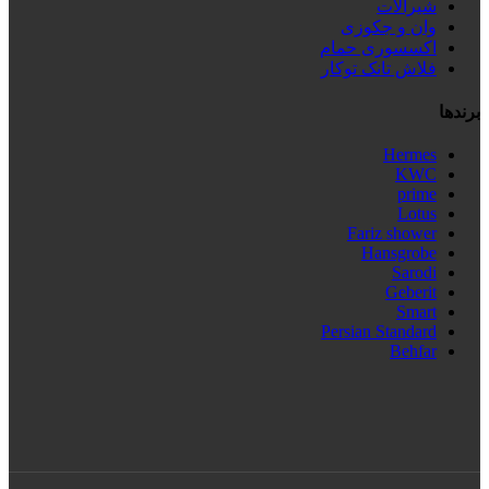
شیرآلات
وان و جکوزی
اکسسوری حمام
فلاش تانک توکار
برندها
Hermes
KWC
prime
Lotus
Fariz shower
Hansgrobe
Sarodi
Geberit
Smart
Persian Standard
Behfar