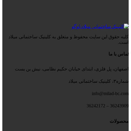
کلیه حقوق این سایت محفوظ و متعلق به کلینیک ساختمانی میلاد
است.
تماس با ما
اصفهان، پل فلزی، ابتدای خیابان حکیم نظامی، نبش بن بست
شماره۳، کلینیک ساختمانی میلاد
info@milad-bc.com
36243909 – 36242172
محصولات