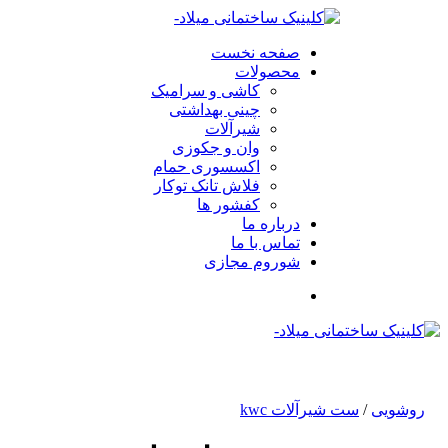
صفحه نخست
محصولات
کاشی و سرامیک
چینی بهداشتی
شیرآلات
وان و جکوزی
اکسسوری حمام
فلاش تانک توکار
کفشور ها
درباره ما
تماس با ما
شوروم مجازی
روشویی
/
ست شیرآلات kwc