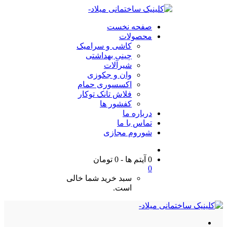
صفحه نخست
محصولات
کاشی و سرامیک
چینی بهداشتی
شیرآلات
وان و جکوزی
اکسسوری حمام
فلاش تانک توکار
کفشور ها
درباره ما
تماس با ما
شوروم مجازی
0 آیتم ها
-
0
تومان
0
سبد خرید شما خالی
است.