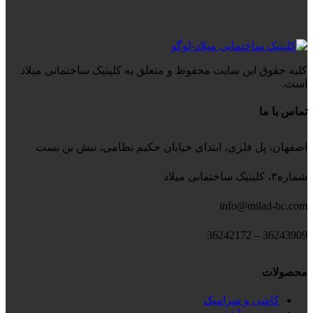
کلیه حقوق این سایت محفوظ و متعلق به کلینیک ساختمانی میلاد
است.
تماس با ما
اصفهان، پل فلزی، ابتدای خیابان حکیم نظامی، نبش بن بست
شماره۳، کلینیک ساختمانی میلاد
info@milad-bc.com
36243909 – 36242172
محصولات
کاشی و سرامیک