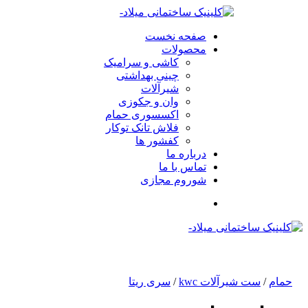
صفحه نخست
محصولات
کاشی و سرامیک
چینی بهداشتی
شیرآلات
وان و جکوزی
اکسسوری حمام
فلاش تانک توکار
کفشور ها
درباره ما
تماس با ما
شوروم مجازی
حمام
/
ست شیرآلات kwc
/
سری ریتا