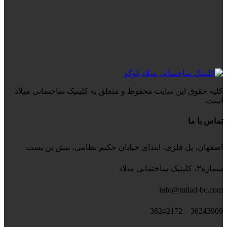
کلیه حقوق این سایت محفوظ و متعلق به کلینیک ساختمانی میلاد
است.
تماس با ما
اصفهان، پل فلزی، ابتدای خیابان حکیم نظامی، نبش بن بست
شماره۳، کلینیک ساختمانی میلاد
info@milad-bc.com
36243909 – 36242172