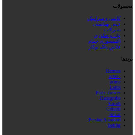
محصولات
کاشی و سرامیک
چینی بهداشتی
شیرآلات
وان و جکوزی
اکسسوری حمام
فلاش تانک توکار
برندها
Hermes
KWC
prime
Lotus
Fariz shower
Hansgrobe
Sarodi
Geberit
Smart
Persian Standard
Behfar