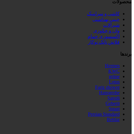
محصولات
کاشی و سرامیک
چینی بهداشتی
شیرآلات
وان و جکوزی
اکسسوری حمام
فلاش تانک توکار
برندها
Hermes
KWC
prime
Lotus
Fariz shower
Hansgrobe
Sarodi
Geberit
Smart
Persian Standard
Behfar