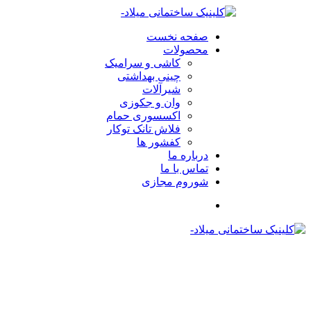
صفحه نخست
محصولات
کاشی و سرامیک
چینی بهداشتی
شیرآلات
وان و جکوزی
اکسسوری حمام
فلاش تانک توکار
کفشور ها
درباره ما
تماس با ما
شوروم مجازی