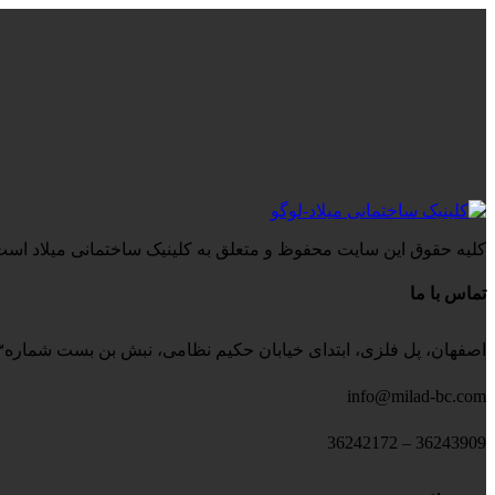
کلیه حقوق این سایت محفوظ و متعلق به کلینیک ساختمانی میلاد است
تماس با ما
اصفهان، پل فلزی، ابتدای خیابان حکیم نظامی، نبش بن بست شماره۳، کلینیک ساختمانی میلاد
info@milad-bc.com
36243909 – 36242172