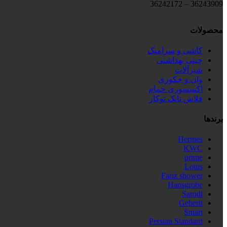
36243909 – 36242172
محصولات
کاشی و سرامیک
چینی بهداشتی
شیرآلات
وان و جکوزی
اکسسوری حمام
فلاش تانک توکار
برندها
Hermes
KWC
prime
Lotus
Fariz shower
Hansgrobe
Sarodi
Geberit
Smart
Persian Standard