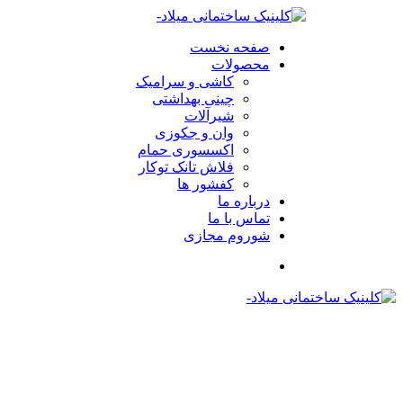
صفحه نخست
محصولات
کاشی و سرامیک
چینی بهداشتی
شیرآلات
وان و جکوزی
اکسسوری حمام
فلاش تانک توکار
کفشور ها
درباره ما
تماس با ما
شوروم مجازی