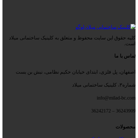
کلیه حقوق این سایت محفوظ و متعلق به کلینیک ساختمانی میلاد
است.
تماس با ما
اصفهان، پل فلزی، ابتدای خیابان حکیم نظامی، نبش بن بست
شماره۳، کلینیک ساختمانی میلاد
info@milad-bc.com
36243909 – 36242172
محصولات