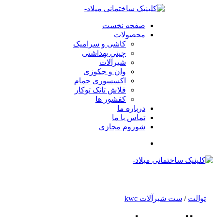
صفحه نخست
محصولات
کاشی و سرامیک
چینی بهداشتی
شیرآلات
وان و جکوزی
اکسسوری حمام
فلاش تانک توکار
کفشور ها
درباره ما
تماس با ما
شوروم مجازی
توالت
/
ست شیرآلات kwc