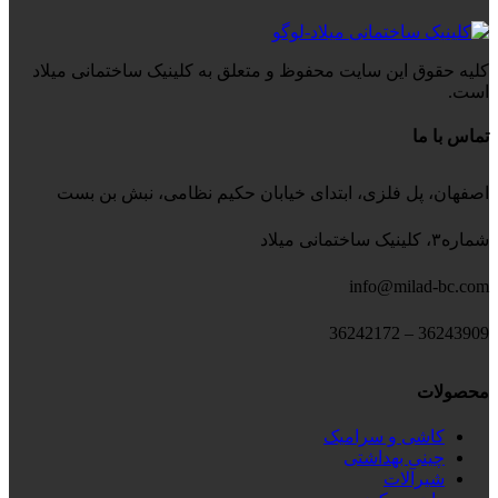
کلیه حقوق این سایت محفوظ و متعلق به کلینیک ساختمانی میلاد
است.
تماس با ما
اصفهان، پل فلزی، ابتدای خیابان حکیم نظامی، نبش بن بست
شماره۳، کلینیک ساختمانی میلاد
info@milad-bc.com
36243909 – 36242172
محصولات
کاشی و سرامیک
چینی بهداشتی
شیرآلات