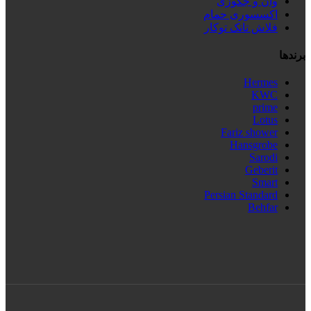
وان و جکوزی
اکسسوری حمام
فلاش تانک توکار
برندها
Hermes
KWC
prime
Lotus
Fariz shower
Hansgrobe
Sarodi
Geberit
Smart
Persian Standard
Behfar