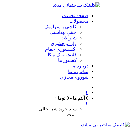
صفحه نخست
محصولات
کاشی و سرامیک
چینی بهداشتی
شیرآلات
وان و جکوزی
اکسسوری حمام
فلاش تانک توکار
کفشور ها
درباره ما
تماس با ما
شوروم مجازی
0
0 آیتم ها
-
0
تومان
0
سبد خرید شما خالی
است.