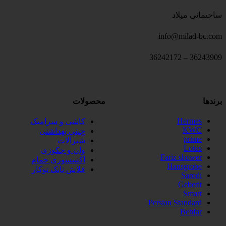
ساختمانی میلاد
info@milad-bc.com
36243909 – 36242172
برندها
محصولات
Hermes
کاشی و سرامیک
KWC
چینی بهداشتی
prime
شیرآلات
Lotus
وان و جکوزی
Fariz shower
اکسسوری حمام
Hansgrobe
فلاش تانک توکار
Sarodi
Geberit
Smart
Persian Standard
Behfar