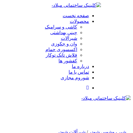
صفحه نخست
محصولات
کاشی و سرامیک
چینی بهداشتی
شیرآلات
وان و جکوزی
اکسسوری حمام
فلاش تانک توکار
کفشور ها
درباره ما
تماس با ما
شوروم مجازی
شیر روشویی شودر
/
شیرآلات شودر