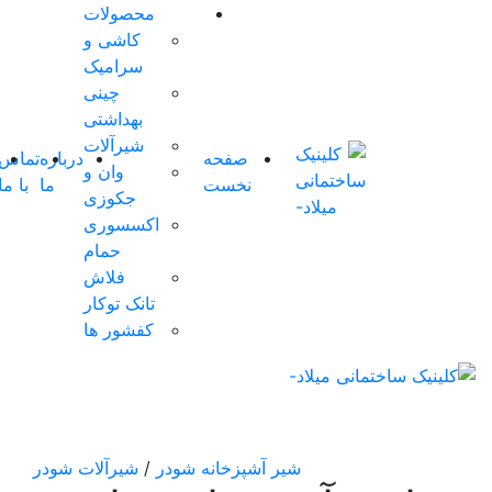
محصولات
کاشی و
سرامیک
چینی
بهداشتی
شیرآلات
صفحه
درباره
تماس
شوروم
وان و
نخست
ما
با ما
مجازی
جکوزی
اکسسوری
حمام
فلاش
تانک توکار
کفشور ها
شیر آشپزخانه شودر
/
شیرآلات شودر