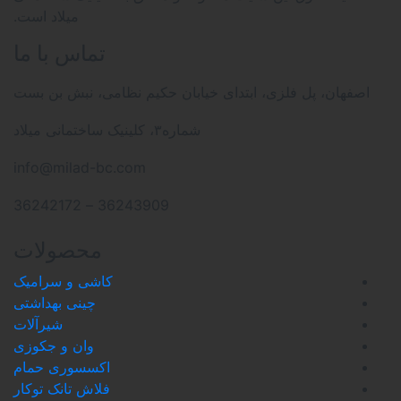
میلاد است.
تماس با ما
ل فلزی، ابتدای خیابان حکیم نظامی، نبش بن بست
شماره۳، کلینیک ساختمانی میلاد
info@milad-bc.com
36243909 – 36242172
محصولات
کاشی و سرامیک
چینی بهداشتی
شیرآلات
وان و جکوزی
اکسسوری حمام
فلاش تانک توکار