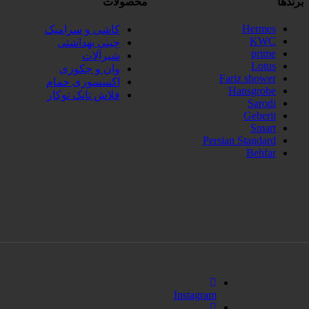
برندها
محصولات
Hermes
کاشی و سرامیک
KWC
چینی بهداشتی
prime
شیرآلات
Lotus
وان و جکوزی
Fariz shower
اکسسوری حمام
Hansgrobe
فلاش تانک توکار
Sarodi
Geberit
Smart
Persian Standard
Behfar
Instagram