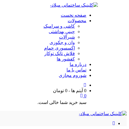
صفحه نخست
محصولات
کاشی و سرامیک
چینی بهداشتی
شیرآلات
وان و جکوزی
اکسسوری حمام
فلاش تانک توکار
کفشور ها
درباره ما
تماس با ما
شوروم مجازی
0 آیتم ها
-
0
تومان
0
سبد خرید شما خالی است.