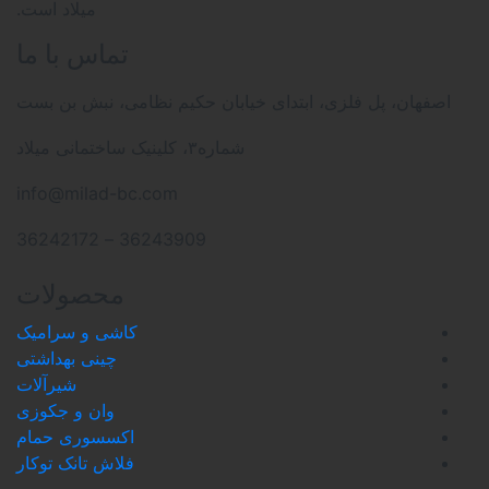
میلاد است.
تماس با ما
، پل فلزی، ابتدای خیابان حکیم نظامی، نبش بن بست
شماره۳، کلینیک ساختمانی میلاد
info@milad-bc.com
36243909 – 36242172
محصولات
کاشی و سرامیک
چینی بهداشتی
شیرآلات
وان و جکوزی
اکسسوری حمام
فلاش تانک توکار