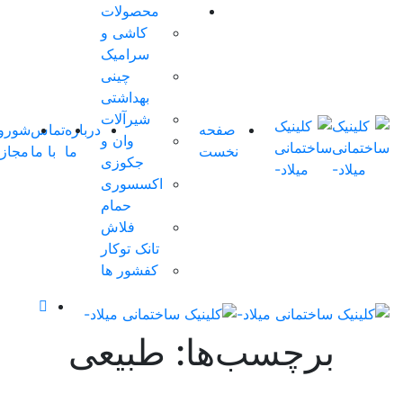
محصولات
کاشی و
سرامیک
چینی
بهداشتی
شیرآلات
صفحه
درباره
تماس
شوروم
وان و
نخست
ما
با ما
مجازی
0
جکوزی
اکسسوری
حمام
فلاش
تانک توکار
کفشور ها
برچسب‌ها: طبیعی