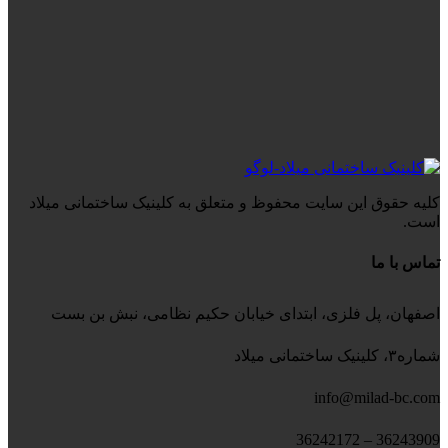
کلیه حقوق این سایت محفوظ و متعلق به کلینیک ساختمانی میلاد
است.
تماس با ما
اصفهان، پل فلزی، ابتدای خیابان حکیم نظامی، نبش بن بست
شماره۳، کلینیک ساختمانی میلاد
info@milad-bc.com
36243909 – 36242172