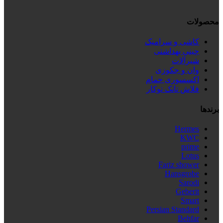
محصولات
کاشی و سرامیک
چینی بهداشتی
شیرآلات
وان و جکوزی
اکسسوری حمام
فلاش تانک توکار
برندها
Hermes
KWC
prime
Lotus
Fariz shower
Hansgrobe
Sarodi
Geberit
Smart
Persian Standard
Behfar