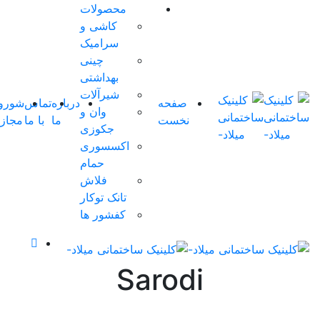
محصولات
کاشی و
سرامیک
چینی
بهداشتی
شیرآلات
صفحه
درباره
تماس
شوروم
وان و
نخست
ما
با ما
مجازی
0
جکوزی
اکسسوری
حمام
فلاش
تانک توکار
کفشور ها
Sarodi