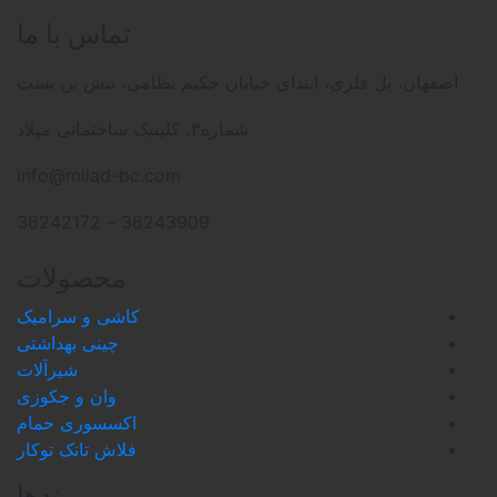
تماس با ما
، پل فلزی، ابتدای خیابان حکیم نظامی، نبش بن بست
شماره۳، کلینیک ساختمانی میلاد
info@milad-bc.com
36243909 – 36242172
محصولات
کاشی و سرامیک
چینی بهداشتی
شیرآلات
وان و جکوزی
اکسسوری حمام
فلاش تانک توکار
برندها