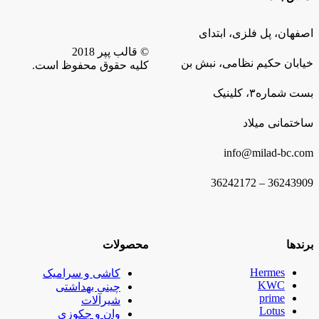
اصفهان، پل فلزی، ابتدای
© قالب پپر 2018
خیابان حکیم نظامی، نبش بن
کلیه حقوق محفوظ است.
بست شماره۳، کلینیک
ساختمانی میلاد
info@milad-bc.com
36243909 – 36242172
برندها
محصولات
Hermes
کاشی و سرامیک
KWC
چینی بهداشتی
prime
شیرآلات
Lotus
وان و جکوزی