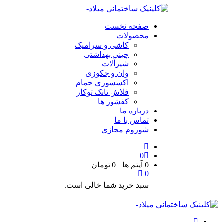
صفحه نخست
محصولات
کاشی و سرامیک
چینی بهداشتی
شیرآلات
وان و جکوزی
اکسسوری حمام
فلاش تانک توکار
کفشور ها
درباره ما
تماس با ما
شوروم مجازی
0
0 آیتم ها
-
0
تومان
0
سبد خرید شما خالی است.