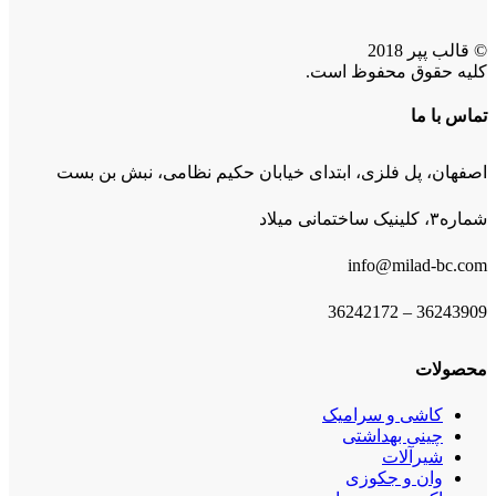
© قالب پپر 2018
کلیه حقوق محفوظ است.
تماس با ما
اصفهان، پل فلزی، ابتدای خیابان حکیم نظامی، نبش بن بست
شماره۳، کلینیک ساختمانی میلاد
info@milad-bc.com
36243909 – 36242172
محصولات
کاشی و سرامیک
چینی بهداشتی
شیرآلات
وان و جکوزی