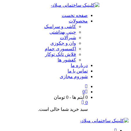
صفحه نخست
محصولات
کاشی و سرامیک
چینی بهداشتی
شیرآلات
وان و جکوزی
اکسسوری حمام
فلاش تانک توکار
کفشور ها
درباره ما
تماس با ما
شوروم مجازی
0
0 آیتم ها
-
0
تومان
0
سبد خرید شما خالی است.