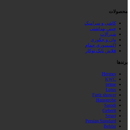
محصولات
کاشی و سرامیک
چینی بهداشتی
شیرآلات
وان و جکوزی
اکسسوری حمام
فلاش تانک توکار
برندها
Hermes
KWC
prime
Lotus
Fariz shower
Hansgrobe
Sarodi
Geberit
Smart
Persian Standard
Behfar