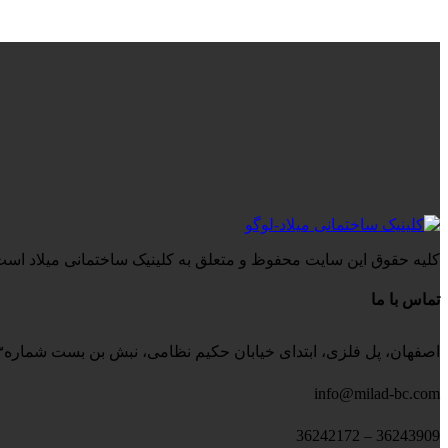
کلیه حقوق این سایت محفوظ و متعلق به کلینیک ساختمانی میلاد است
تماس با ما
اصفهان، پل فلزی، ابتدای خیابان حکیم نظامی، نبش بن بست شماره۳، کلینیک ساختمانی میلاد
info@milad-bc.com
36243909 – 36242172