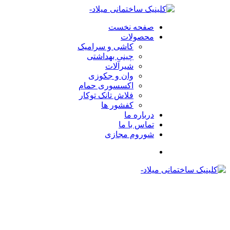
صفحه نخست
محصولات
کاشی و سرامیک
چینی بهداشتی
شیرآلات
وان و جکوزی
اکسسوری حمام
فلاش تانک توکار
کفشور ها
درباره ما
تماس با ما
شوروم مجازی