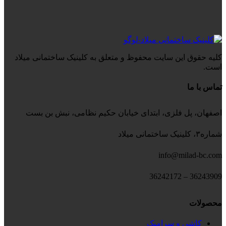
کلیه حقوق این سایت محفوظ و متعلق به کلینیک ساختمانی میلاد
است.
تماس با ما
اصفهان، پل فلزی، ابتدای خیابان حکیم نظامی، نبش بن بست
شماره۳، کلینیک ساختمانی میلاد
info@milad-bc.com
36243909 – 36242172
محصولات
کاشی و سرامیک