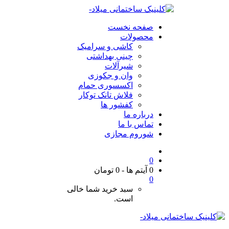
صفحه نخست
محصولات
کاشی و سرامیک
چینی بهداشتی
شیرآلات
وان و جکوزی
اکسسوری حمام
فلاش تانک توکار
کفشور ها
درباره ما
تماس با ما
شوروم مجازی
0
0 آیتم ها
-
0
تومان
0
سبد خرید شما خالی
است.