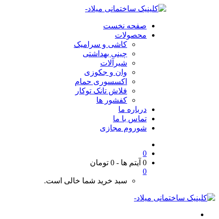
صفحه نخست
محصولات
کاشی و سرامیک
چینی بهداشتی
شیرآلات
وان و جکوزی
اکسسوری حمام
فلاش تانک توکار
کفشور ها
درباره ما
تماس با ما
شوروم مجازی
0
0 آیتم ها
-
0
تومان
0
سبد خرید شما خالی است.