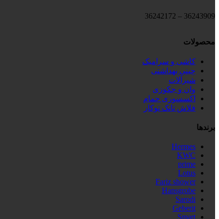
36243909 – 36242172
محصولات
کاشی و سرامیک
چینی بهداشتی
شیرآلات
وان و جکوزی
اکسسوری حمام
فلاش تانک توکار
برندها
Hermes
KWC
prime
Lotus
Fariz shower
Hansgrobe
Sarodi
Geberit
Smart