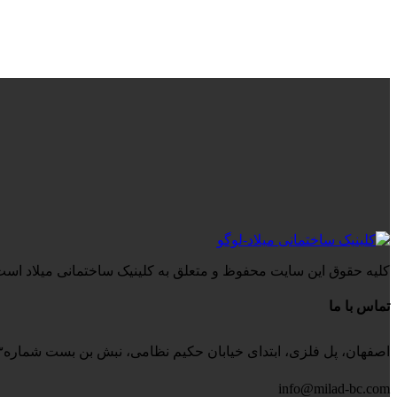
کلیه حقوق این سایت محفوظ و متعلق به کلینیک ساختمانی میلاد است
تماس با ما
اصفهان، پل فلزی، ابتدای خیابان حکیم نظامی، نبش بن بست شماره۳، کلینیک ساختمانی میلاد
info@milad-bc.com