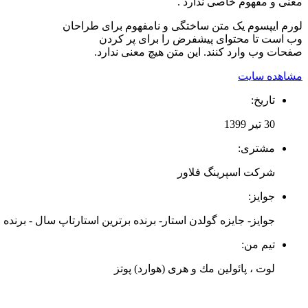
معنی و مفهوم خاصی ندارد .
لورم ایپسوم یک متن ساختگی و نامفهوم برای طراحان
وب است تا محتوای پیشفرض را برای پر کردن
صفحات وب وارد کنند. این متن هیچ معنی ندارد.
مشاهده سایت
تاریخ:
30 تیر 1399
مشتری:
شرکت اسپرینگ فلاور
جوایز:
جوایز- جایزه گولدن استار- برنده برترین استارتاپ سال - برنده 
تیم من:
لوت ، پائولین مك و هری (هوارد) پوتز