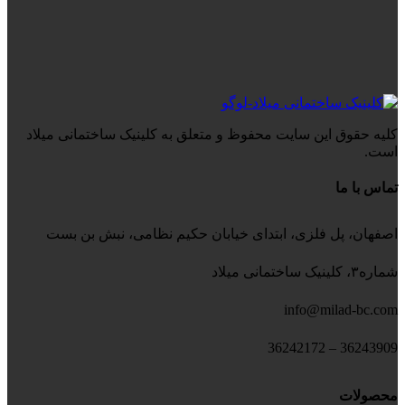
کلیه حقوق این سایت محفوظ و متعلق به کلینیک ساختمانی میلاد
است.
تماس با ما
اصفهان، پل فلزی، ابتدای خیابان حکیم نظامی، نبش بن بست
شماره۳، کلینیک ساختمانی میلاد
info@milad-bc.com
36243909 – 36242172
محصولات