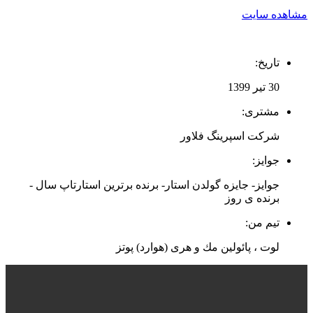
مشاهده سایت
تاریخ:
30 تیر 1399
مشتری:
شرکت اسپرینگ فلاور
جوایز:
جوایز- جایزه گولدن استار- برنده برترین استارتاپ سال -
برنده ی روز
تیم من:
لوت ، پائولین مك و هری (هوارد) پوتز