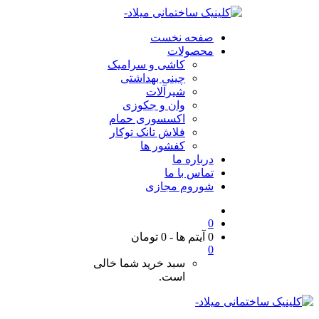
صفحه نخست
محصولات
کاشی و سرامیک
چینی بهداشتی
شیرآلات
وان و جکوزی
اکسسوری حمام
فلاش تانک توکار
کفشور ها
درباره ما
تماس با ما
شوروم مجازی
0
0 آیتم ها
-
0
تومان
0
سبد خرید شما خالی
است.