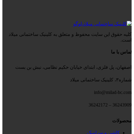
کلیه حقوق این سایت محفوظ و متعلق به کلینیک ساختمانی میلاد
است.
تماس با ما
اصفهان، پل فلزی، ابتدای خیابان حکیم نظامی، نبش بن بست
شماره۳، کلینیک ساختمانی میلاد
info@milad-bc.com
36243909 – 36242172
محصولات
کاشی و سرامیک