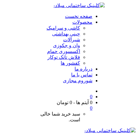
صفحه نخست
محصولات
کاشی و سرامیک
چینی بهداشتی
شیرآلات
وان و جکوزی
اکسسوری حمام
فلاش تانک توکار
کفشور ها
درباره ما
تماس با ما
شوروم مجازی
0
0 آیتم ها
-
0
تومان
0
سبد خرید شما خالی
است.