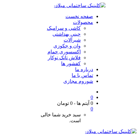
صفحه نخست
محصولات
کاشی و سرامیک
چینی بهداشتی
شیرآلات
وان و جکوزی
اکسسوری حمام
فلاش تانک توکار
کفشور ها
درباره ما
تماس با ما
شوروم مجازی
0
0 آیتم ها
-
0
تومان
0
سبد خرید شما خالی
است.