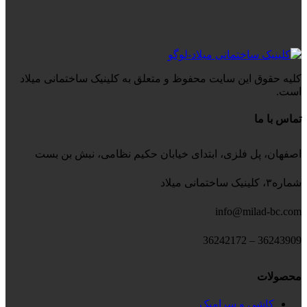
کلیه حقوق این سایت محفوظ و متعلق به کلینیک ساختمانی میلاد
است.
تماس با ما
اصفهان، پل فلزی، ابتدای خیابان حکیم نظامی، نبش بن بست
شماره۳، کلینیک ساختمانی میلاد
info@milad-bc.com
36243909 – 36242172
محصولات
کاشی و سرامیک