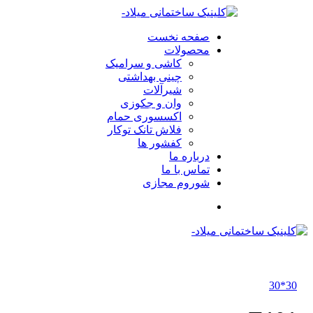
صفحه نخست
محصولات
کاشی و سرامیک
چینی بهداشتی
شیرآلات
وان و جکوزی
اکسسوری حمام
فلاش تانک توکار
کفشور ها
درباره ما
تماس با ما
شوروم مجازی
30*30