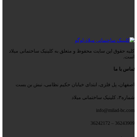
کلیه حقوق این سایت محفوظ و متعلق به کلینیک ساختمانی میلاد
است.
تماس با ما
اصفهان، پل فلزی، ابتدای خیابان حکیم نظامی، نبش بن بست
شماره۳، کلینیک ساختمانی میلاد
info@milad-bc.com
36243909 – 36242172