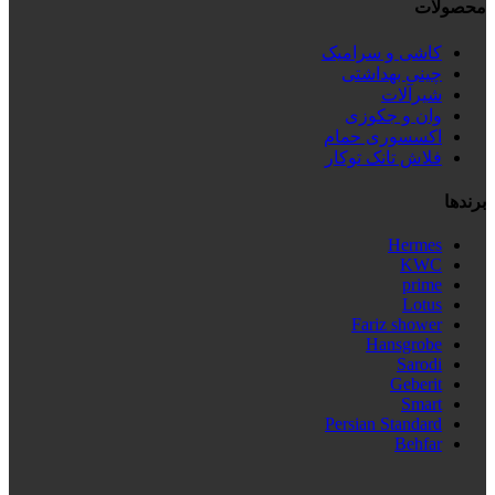
محصولات
کاشی و سرامیک
چینی بهداشتی
شیرآلات
وان و جکوزی
اکسسوری حمام
فلاش تانک توکار
برندها
Hermes
KWC
prime
Lotus
Fariz shower
Hansgrobe
Sarodi
Geberit
Smart
Persian Standard
Behfar