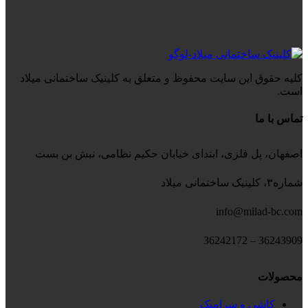
کلیه حقوق این سایت محفوظ و متعلق به کلینیک ساختمانی میلاد
است.
تماس با ما
اصفهان، پل فلزی، ابتدای خیابان حکیم نظامی، نبش بن بست
شماره۳، کلینیک ساختمانی میلاد
info@milad-bc.com
36243909 – 36242172
محصولات
کاشی و سرامیک