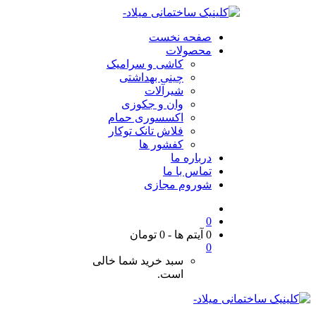
صفحه نخست
محصولات
کاشی و سرامیک
چینی بهداشتی
شیرآلات
وان و جکوزی
اکسسوری حمام
فلاش تانک توکار
کفشور ها
درباره ما
تماس با ما
شوروم مجازی
0
0 آیتم ها
-
0
تومان
0
سبد خرید شما خالی
است.