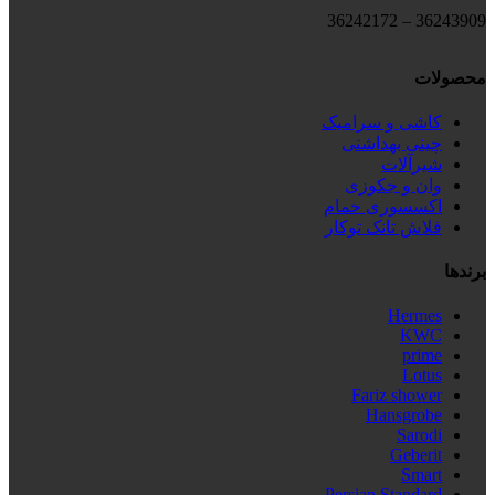
36243909 – 36242172
محصولات
کاشی و سرامیک
چینی بهداشتی
شیرآلات
وان و جکوزی
اکسسوری حمام
فلاش تانک توکار
برندها
Hermes
KWC
prime
Lotus
Fariz shower
Hansgrobe
Sarodi
Geberit
Smart
Persian Standard