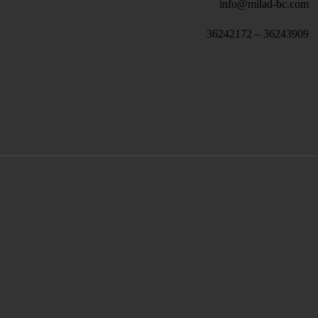
info@milad-bc.com
36243909 – 36242172