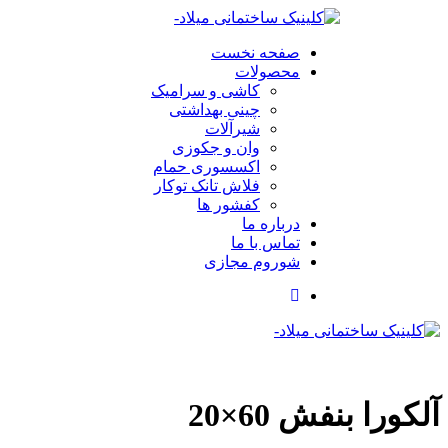
صفحه نخست
محصولات
کاشی و سرامیک
چینی بهداشتی
شیرآلات
وان و جکوزی
اکسسوری حمام
فلاش تانک توکار
کفشور ها
درباره ما
تماس با ما
شوروم مجازی
آلکورا بنفش 60×20