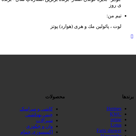
ی روز
تیم من:
لوت ، پائولین مك و هری (هوارد) پوتز
برندها
محصولات
Hermes
کاشی و سرامیک
KWC
چینی بهداشتی
prime
شیرآلات
Lotus
وان و جکوزی
Fariz shower
اکسسوری حمام
Hansgrobe