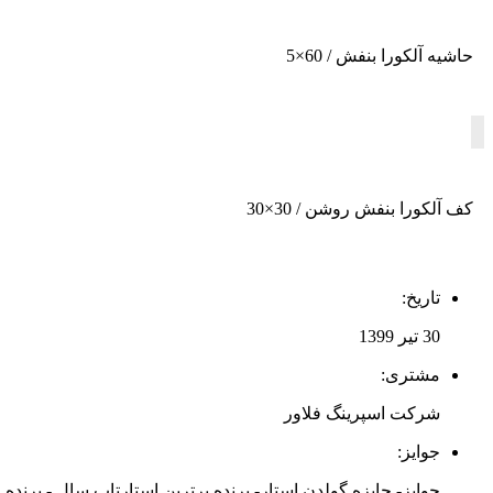
حاشیه آلکورا بنفش / 60×5
کف آلکورا بنفش روشن / 30×30
تاریخ:
30 تیر 1399
مشتری:
شرکت اسپرینگ فلاور
جوایز:
جوایز- جایزه گولدن استار- برنده برترین استارتاپ سال - برنده