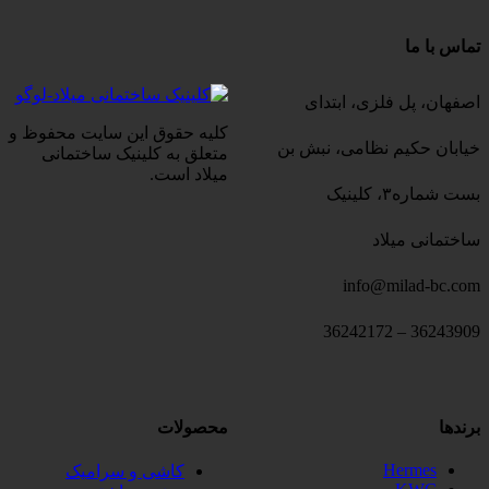
تماس با ما
اصفهان، پل فلزی، ابتدای
کلیه حقوق این سایت محفوظ و
خیابان حکیم نظامی، نبش بن
متعلق به کلینیک ساختمانی
میلاد است.
بست شماره۳، کلینیک
ساختمانی میلاد
info@milad-bc.com
36243909 – 36242172
برندها
محصولات
Hermes
کاشی و سرامیک