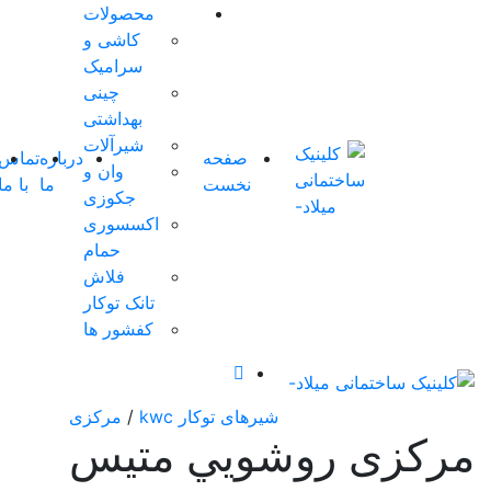
محصولات
کاشی و
0 آیتم
سرامیک
ها
-
چینی
0
تومان
بهداشتی
0
شیرآلات
صفحه
درباره
تماس
شوروم
وان و
سبد
نخست
ما
با ما
مجازی
0
جکوزی
خرید
اکسسوری
شما
حمام
خالی
فلاش
است.
تانک توکار
کفشور ها
شیرهای توکار kwc
/
مرکزی
وشويي متيس