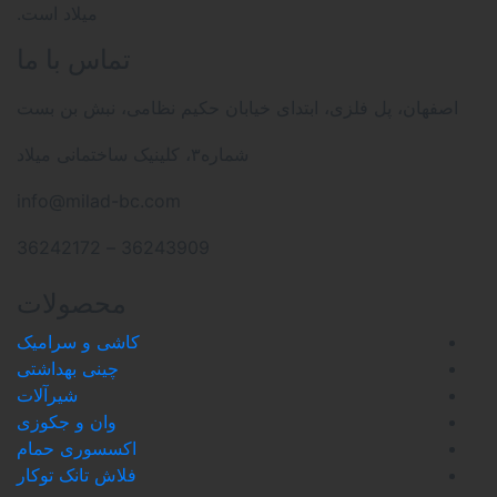
میلاد است.
تماس با ما
ابتدای خیابان حکیم نظامی، نبش بن بست
شماره۳، کلینیک ساختمانی میلاد
info@milad-bc.com
36243909 – 36242172
محصولات
کاشی و سرامیک
چینی بهداشتی
شیرآلات
وان و جکوزی
اکسسوری حمام
فلاش تانک توکار