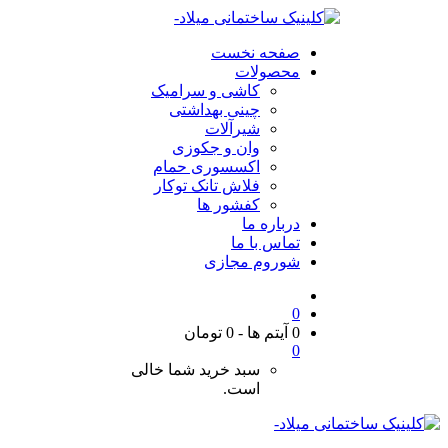
صفحه نخست
محصولات
کاشی و سرامیک
چینی بهداشتی
شیرآلات
وان و جکوزی
اکسسوری حمام
فلاش تانک توکار
کفشور ها
درباره ما
تماس با ما
شوروم مجازی
0
0 آیتم ها
-
0
تومان
0
سبد خرید شما خالی
است.