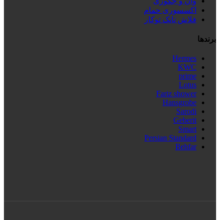
وان و جکوزی
اکسسوری حمام
فلاش تانک توکار
برندها
Hermes
KWC
prime
Lotus
Fariz shower
Hansgrobe
Sarodi
Geberit
Smart
Persian Standard
Behfar