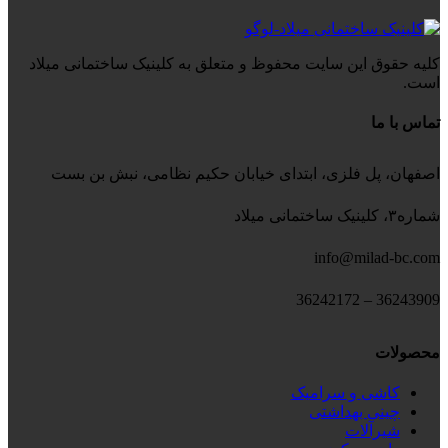
کلیه حقوق این سایت محفوظ و متعلق به کلینیک ساختمانی میلاد
است.
تماس با ما
اصفهان، پل فلزی، ابتدای خیابان حکیم نظامی، نبش بن بست
شماره۳، کلینیک ساختمانی میلاد
info@milad-bc.com
36243909 – 36242172
محصولات
کاشی و سرامیک
چینی بهداشتی
شیرآلات