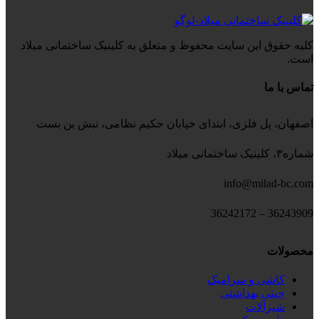
کلیه حقوق این سایت محفوظ و متعلق به کلینیک ساختمانی میلاد
است.
تماس با ما
اصفهان، پل فلزی، ابتدای خیابان حکیم نظامی، نبش بن بست
شماره۳، کلینیک ساختمانی میلاد
info@milad-bc.com
36243909 – 36242172
محصولات
کاشی و سرامیک
چینی بهداشتی
شیرآلات