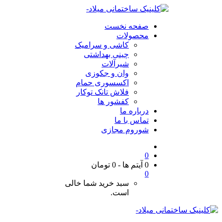
صفحه نخست
محصولات
کاشی و سرامیک
چینی بهداشتی
شیرآلات
وان و جکوزی
اکسسوری حمام
فلاش تانک توکار
کفشور ها
درباره ما
تماس با ما
شوروم مجازی
0
0 آیتم ها
-
0
تومان
0
سبد خرید شما خالی
است.