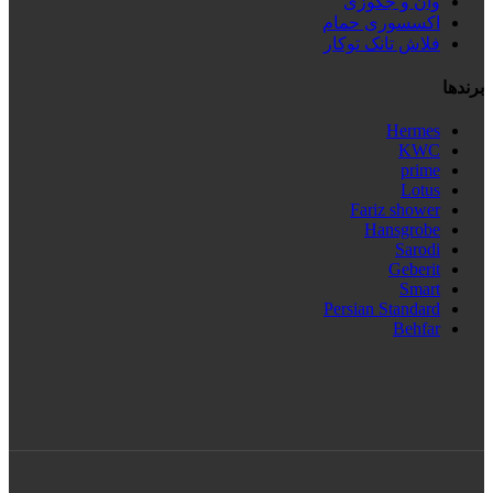
وان و جکوزی
اکسسوری حمام
فلاش تانک توکار
برندها
Hermes
KWC
prime
Lotus
Fariz shower
Hansgrobe
Sarodi
Geberit
Smart
Persian Standard
Behfar